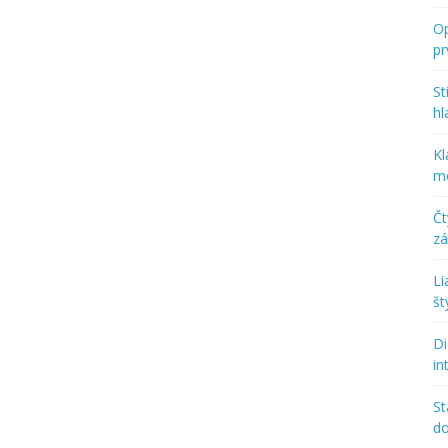
Op
p
St
hl
Kl
mo
Č
zá
Li
št
Di
in
St
d