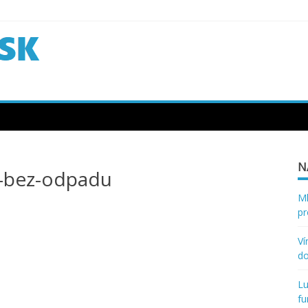
N
e-bez-odpadu
Ml
pr
Ví
d
Lu
fu