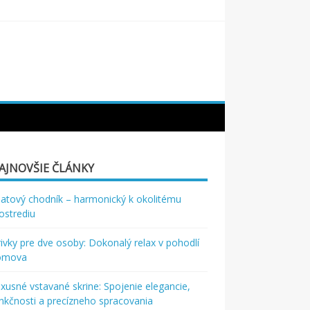
AJNOVŠIE ČLÁNKY
atový chodník – harmonický k okolitému
ostrediu
rivky pre dve osoby: Dokonalý relax v pohodlí
omova
xusné vstavané skrine: Spojenie elegancie,
nkčnosti a precízneho spracovania