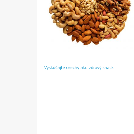
Vyskúšajte orechy ako zdravý snack
Navigácia
v
článku