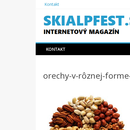
Skip
Kontakt
to
content
SKIAPLFEST.SK
KONTAKT
orechy-v-rôznej-form