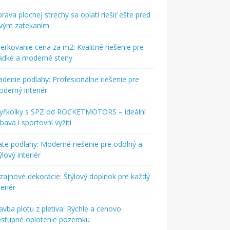
rava plochej strechy sa oplatí riešiť ešte pred
rvým zatekaním
ierkovanie cena za m2: Kvalitné riešenie pre
adké a moderné steny
adenie podlahy: Profesionálne riešenie pre
derný interiér
tyřkolky s SPZ od ROCKETMOTORS – ideální
bava i sportovní vyžití
ate podlahy: Moderné riešenie pre odolný a
ýlový interiér
zajnové dekorácie: Štýlový doplnok pre každý
teriér
avba plotu z pletiva: Rýchle a cenovo
ostupné oplotenie pozemku