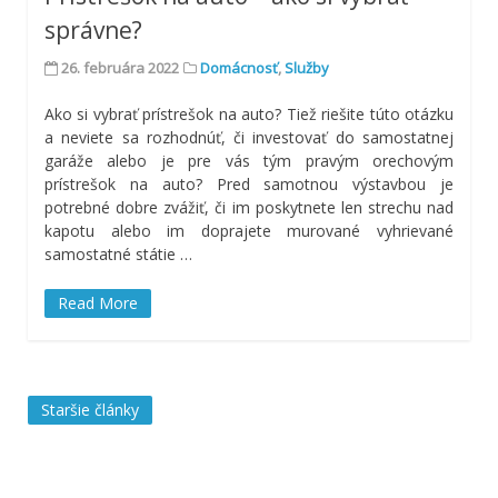
správne?
26. februára 2022
Domácnosť
,
Služby
Ako si vybrať prístrešok na auto? Tiež riešite túto otázku
a neviete sa rozhodnúť, či investovať do samostatnej
garáže alebo je pre vás tým pravým orechovým
prístrešok na auto? Pred samotnou výstavbou je
potrebné dobre zvážiť, či im poskytnete len strechu nad
kapotu alebo im doprajete murované vyhrievané
samostatné státie
…
Read More
Staršie články
Navigácia
v