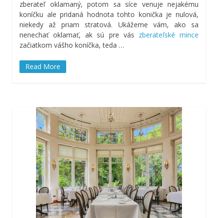
zberateľ oklamaný, potom sa síce venuje nejakému
koníčku ale pridaná hodnota tohto konička je nulová,
niekedy až priam stratová. Ukážeme vám, ako sa
nenechať oklamať, ak sú pre vás
zberateľské mince
začiatkom vášho koníčka, teda
…
Read More