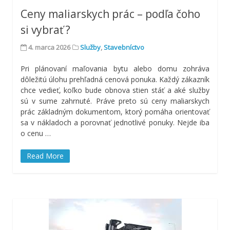
Ceny maliarskych prác – podľa čoho
si vybrať ?
4. marca 2026
Služby
,
Stavebníctvo
Pri plánovaní maľovania bytu alebo domu zohráva
dôležitú úlohu prehľadná cenová ponuka. Každý zákazník
chce vedieť, koľko bude obnova stien stáť a aké služby
sú v sume zahrnuté. Práve preto sú ceny maliarskych
prác základným dokumentom, ktorý pomáha orientovať
sa v nákladoch a porovnať jednotlivé ponuky. Nejde iba
o cenu …
Read More