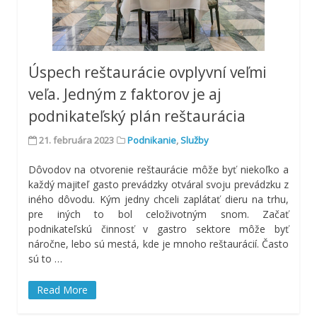
Úspech reštaurácie ovplyvní veľmi
veľa. Jedným z faktorov je aj
podnikateľský plán reštaurácia
21. februára 2023
Podnikanie
,
Služby
Dôvodov na otvorenie reštaurácie môže byť niekoľko a
každý majiteľ gasto prevádzky otváral svoju prevádzku z
iného dôvodu. Kým jedny chceli zaplátať dieru na trhu,
pre iných to bol celoživotným snom. Začať
podnikateľskú činnosť v gastro sektore môže byť
náročne, lebo sú mestá, kde je mnoho reštaurácií. Často
sú to
…
Read More