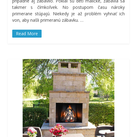
prípadne aj zabavilo. Pokiaľ sú deti maličké, zabavia sa
takmer s čímkoľvek. No postupom času nároky
primerane stúpajú. Niekedy je až problém vyhnať ich
von, aby našli primeranú zábavku.
…
Read More