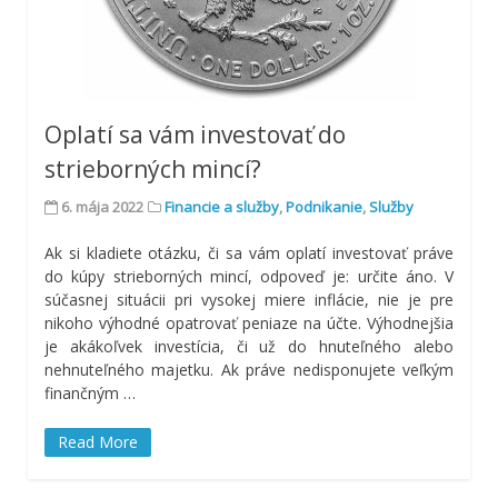
Oplatí sa vám investovať do
strieborných mincí?
6. mája 2022
Financie a služby
,
Podnikanie
,
Služby
Ak si kladiete otázku, či sa vám oplatí investovať práve
do kúpy strieborných mincí, odpoveď je: určite áno. V
súčasnej situácii pri vysokej miere inflácie, nie je pre
nikoho výhodné opatrovať peniaze na účte. Výhodnejšia
je akákoľvek investícia, či už do hnuteľného alebo
nehnuteľného majetku. Ak práve nedisponujete veľkým
finančným
…
Read More