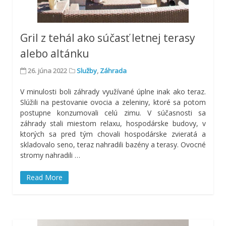
Gril z tehál ako súčasť letnej terasy
alebo altánku
26. júna 2022
Služby
,
Záhrada
V minulosti boli záhrady využívané úplne inak ako teraz.
Slúžili na pestovanie ovocia a zeleniny, ktoré sa potom
postupne konzumovali celú zimu. V súčasnosti sa
záhrady stali miestom relaxu, hospodárske budovy, v
ktorých sa pred tým chovali hospodárske zvieratá a
skladovalo seno, teraz nahradili bazény a terasy. Ovocné
stromy nahradili
…
Read More