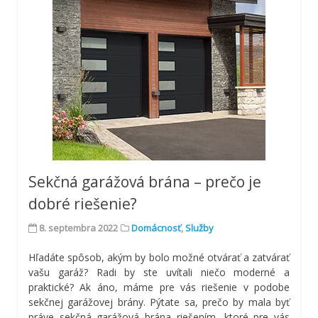
Sekčná garážová brána – prečo je
dobré riešenie?
8. septembra 2022
Domácnosť
,
Služby
Hľadáte spôsob, akým by bolo možné otvárať a zatvárať
vašu garáž? Radi by ste uvítali niečo moderné a
praktické? Ak áno, máme pre vás riešenie v podobe
sekčnej garážovej brány. Pýtate sa, prečo by mala byť
práve sekčná garážová brána riešením, ktoré pre vás