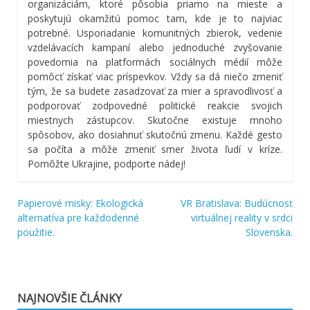
organizáciám, ktoré pôsobia priamo na mieste a
poskytujú okamžitú pomoc tam, kde je to najviac
potrebné. Usporiadanie komunitných zbierok, vedenie
vzdelávacích kampaní alebo jednoduché zvyšovanie
povedomia na platformách sociálnych médií môže
pomôcť získať viac príspevkov. Vždy sa dá niečo zmeniť
tým, že sa budete zasadzovať za mier a spravodlivosť a
podporovať zodpovedné politické reakcie svojich
miestnych zástupcov. Skutočne existuje mnoho
spôsobov, ako dosiahnuť skutočnú zmenu. Každé gesto
sa počíta a môže zmeniť smer života ľudí v kríze.
Pomôžte Ukrajine, podporte nádej!
Papierové misky: Ekologická
VR Bratislava: Budúcnosť
Navigácia
alternatíva pre každodenné
virtuálnej reality v srdci
použitie.
Slovenska.
v
článku
NAJNOVŠIE ČLÁNKY