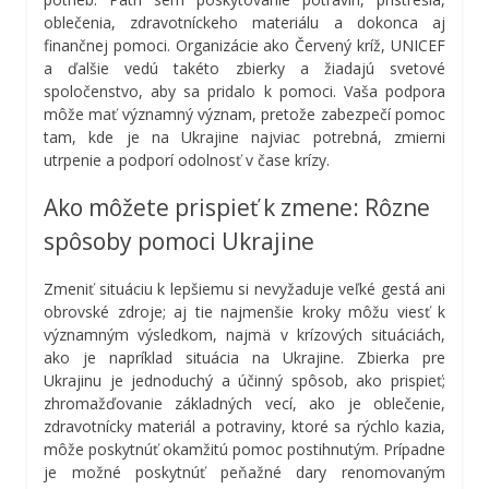
oblečenia, zdravotníckeho materiálu a dokonca aj
finančnej pomoci. Organizácie ako Červený kríž, UNICEF
a ďalšie vedú takéto zbierky a žiadajú svetové
spoločenstvo, aby sa pridalo k pomoci. Vaša podpora
môže mať významný význam, pretože zabezpečí pomoc
tam, kde je na Ukrajine najviac potrebná, zmierni
utrpenie a podporí odolnosť v čase krízy.
Ako môžete prispieť k zmene: Rôzne
spôsoby pomoci Ukrajine
Zmeniť situáciu k lepšiemu si nevyžaduje veľké gestá ani
obrovské zdroje; aj tie najmenšie kroky môžu viesť k
významným výsledkom, najmä v krízových situáciách,
ako je napríklad situácia na Ukrajine. Zbierka pre
Ukrajinu je jednoduchý a účinný spôsob, ako prispieť;
zhromažďovanie základných vecí, ako je oblečenie,
zdravotnícky materiál a potraviny, ktoré sa rýchlo kazia,
môže poskytnúť okamžitú pomoc postihnutým. Prípadne
je možné poskytnúť peňažné dary renomovaným