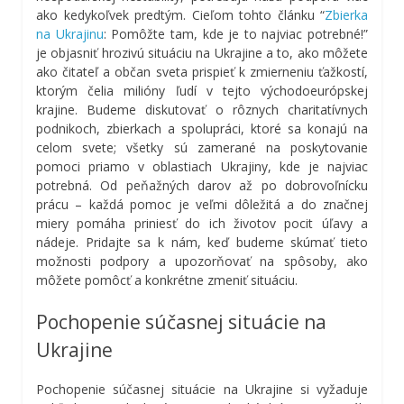
ako kedykoľvek predtým. Cieľom tohto článku “
Zbierka
na Ukrajinu
: Pomôžte tam, kde je to najviac potrebné!”
je objasniť hrozivú situáciu na Ukrajine a to, ako môžete
ako čitateľ a občan sveta prispieť k zmierneniu ťažkostí,
ktorým čelia milióny ľudí v tejto východoeurópskej
krajine. Budeme diskutovať o rôznych charitatívnych
podnikoch, zbierkach a spolupráci, ktoré sa konajú na
celom svete; všetky sú zamerané na poskytovanie
pomoci priamo v oblastiach Ukrajiny, kde je najviac
potrebná. Od peňažných darov až po dobrovoľnícku
prácu – každá pomoc je veľmi dôležitá a do značnej
miery pomáha priniesť do ich životov pocit úľavy a
nádeje. Pridajte sa k nám, keď budeme skúmať tieto
možnosti podpory a upozorňovať na spôsoby, ako
môžete pomôcť a konkrétne zmeniť situáciu.
Pochopenie súčasnej situácie na
Ukrajine
Pochopenie súčasnej situácie na Ukrajine si vyžaduje