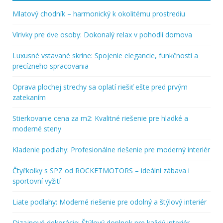
Mlatový chodník – harmonický k okolitému prostrediu
Vírivky pre dve osoby: Dokonalý relax v pohodlí domova
Luxusné vstavané skrine: Spojenie elegancie, funkčnosti a
precízneho spracovania
Oprava plochej strechy sa oplatí riešiť ešte pred prvým
zatekaním
Stierkovanie cena za m2: Kvalitné riešenie pre hladké a
moderné steny
Kladenie podlahy: Profesionálne riešenie pre moderný interiér
Čtyřkolky s SPZ od ROCKETMOTORS – ideální zábava i
sportovní vyžití
Liate podlahy: Moderné riešenie pre odolný a štýlový interiér
Dizajnové dekorácie: Štýlový doplnok pre každý interiér