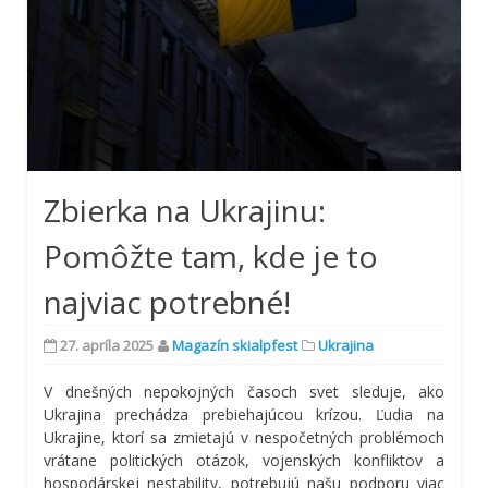
Zbierka na Ukrajinu:
Pomôžte tam, kde je to
najviac potrebné!
27. apríla 2025
Magazín skialpfest
Ukrajina
V dnešných nepokojných časoch svet sleduje, ako
Ukrajina prechádza prebiehajúcou krízou. Ľudia na
Ukrajine, ktorí sa zmietajú v nespočetných problémoch
vrátane politických otázok, vojenských konfliktov a
hospodárskej nestability, potrebujú našu podporu viac