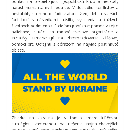
pohľad na prebiehajúcu geopolitickú krízu a neustály
nárast humanitárnych potrieb. V dôsledku konfliktov a
nestability sa mnoho ľudí vrátane žien, detí a starších
ľudí borí s následkami násilia, vysídlenia a ťažkých
životných podmienok. S cieľom ponúknuť pomoc v tejto
naliehavej situácii sa mnohé svetové organizácie a
iniciatívy zameriavajú na zhromažďovanie kľúčovej
pomoci pre Ukrajinu s dôrazom na najviac postihnuté
oblasti.
Zbierka na Ukrajinu je v tomto smere kľúčovou
stratégiou zameranou na riešenie najnaliehavejších
potrieb. Patrí sem poskytovanie potravín, prístrešia,