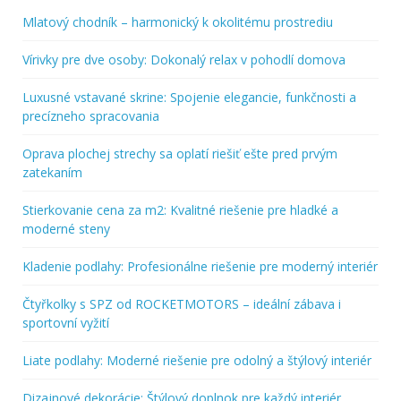
Mlatový chodník – harmonický k okolitému prostrediu
Vírivky pre dve osoby: Dokonalý relax v pohodlí domova
Luxusné vstavané skrine: Spojenie elegancie, funkčnosti a
precízneho spracovania
Oprava plochej strechy sa oplatí riešiť ešte pred prvým
zatekaním
Stierkovanie cena za m2: Kvalitné riešenie pre hladké a
moderné steny
Kladenie podlahy: Profesionálne riešenie pre moderný interiér
Čtyřkolky s SPZ od ROCKETMOTORS – ideální zábava i
sportovní vyžití
Liate podlahy: Moderné riešenie pre odolný a štýlový interiér
Dizajnové dekorácie: Štýlový doplnok pre každý interiér