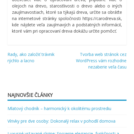
olejoch na drevo, starostlivosti o drevo alebo o iných
zaujímavostiach, ktoré sa týkajú dreva, určite sa obráťte
na internetové stránky spoločnosti https://carodreva.sk,
kde nájdete veľa zaujímavých a podstatných informácií,
ktoré vám pri opracovaní dreva dokážu určite pomôcť.
Rady, ako založiť trávnik
Tvorba web stránok cez
Navigácia
rýchlo a lacno
WordPress vám rozhodne
nezaberie veľa času
v
článku
NAJNOVŠIE ČLÁNKY
Mlatový chodník – harmonický k okolitému prostrediu
Vírivky pre dve osoby: Dokonalý relax v pohodlí domova
Luxusné vstavané skrine: Spojenie elegancie, funkčnosti a