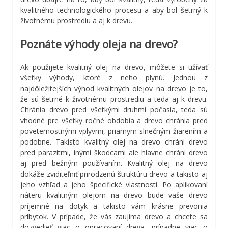
kvalitného technologického procesu a aby bol šetrný k
životnému prostrediu a aj k drevu.
Poznáte výhody oleja na drevo?
Ak použijete kvalitný olej na drevo, môžete si užívať
všetky výhody, ktoré z neho plynú. Jednou z
najdôležitejších výhod kvalitných olejov na drevo je to,
že sú šetrné k životnému prostrediu a teda aj k drevu.
Chránia drevo pred všetkými druhmi počasia, teda sú
vhodné pre všetky ročné obdobia a drevo chránia pred
poveternostnými vplyvmi, priamym slnečným žiarením a
podobne. Takisto kvalitný olej na drevo chráni drevo
pred parazitmi, inými škodcami ale hlavne chráni drevo
aj pred bežným používaním. Kvalitný olej na drevo
dokáže zviditeľniť prirodzenú štruktúru drevo a takisto aj
jeho vzhľad a jeho špecifické vlastnosti. Po aplikovaní
náteru kvalitným olejom na drevo bude vaše drevo
príjemné na dotyk a takisto vám krásne prevonia
príbytok.
V prípade, že vás zaujíma drevo a chcete sa
dozvedieť viac o opracovaní dreva, prípadne viac o