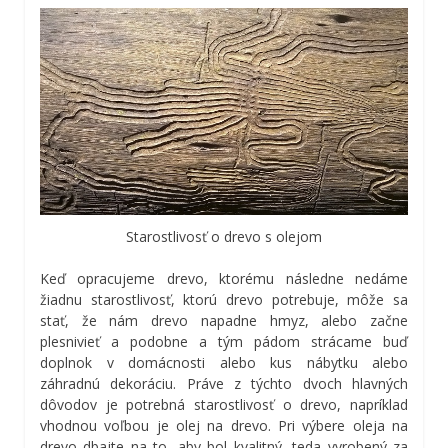
Starostlivosť o drevo s olejom
Keď opracujeme drevo, ktorému následne nedáme
žiadnu starostlivosť, ktorú drevo potrebuje, môže sa
stať, že nám drevo napadne hmyz, alebo začne
plesnivieť a podobne a tým pádom strácame buď
doplnok v domácnosti alebo kus nábytku alebo
záhradnú dekoráciu. Práve z týchto dvoch hlavných
dôvodov je potrebná starostlivosť o drevo, napríklad
vhodnou voľbou je olej na drevo. Pri výbere oleja na
drevo dbajte na to, aby bol kvalitný, teda vyrobený za