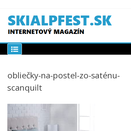
Skip
to
content
SKIAPLFEST.SK
obliečky-na-postel-zo-saténu-
scanquilt