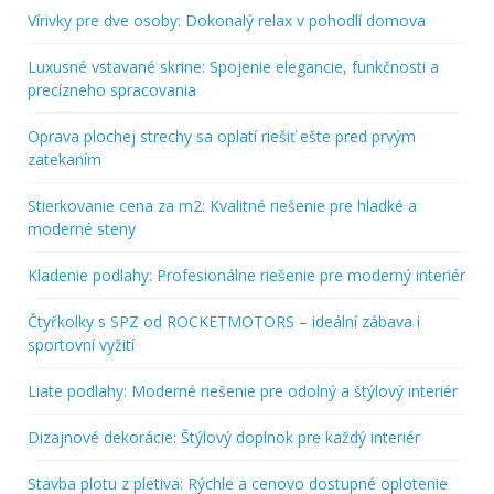
Vírivky pre dve osoby: Dokonalý relax v pohodlí domova
Luxusné vstavané skrine: Spojenie elegancie, funkčnosti a
precízneho spracovania
Oprava plochej strechy sa oplatí riešiť ešte pred prvým
zatekaním
Stierkovanie cena za m2: Kvalitné riešenie pre hladké a
moderné steny
Kladenie podlahy: Profesionálne riešenie pre moderný interiér
Čtyřkolky s SPZ od ROCKETMOTORS – ideální zábava i
sportovní vyžití
Liate podlahy: Moderné riešenie pre odolný a štýlový interiér
Dizajnové dekorácie: Štýlový doplnok pre každý interiér
Stavba plotu z pletiva: Rýchle a cenovo dostupné oplotenie