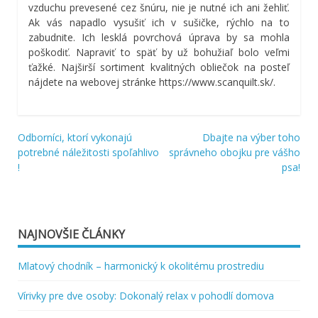
vzduchu prevesené cez šnúru, nie je nutné ich ani žehliť.
Ak vás napadlo vysušiť ich v sušičke, rýchlo na to
zabudnite. Ich lesklá povrchová úprava by sa mohla
poškodiť. Napraviť to späť by už bohužiaľ bolo veľmi
ťažké.
Najširší sortiment kvalitných obliečok na posteľ
nájdete na webovej stránke
https://www.scanquilt.sk/
.
Odborníci, ktorí vykonajú
Dbajte na výber toho
Navigácia
potrebné náležitosti spoľahlivo
správneho obojku pre vášho
!
psa!
v
článku
NAJNOVŠIE ČLÁNKY
Mlatový chodník – harmonický k okolitému prostrediu
Vírivky pre dve osoby: Dokonalý relax v pohodlí domova