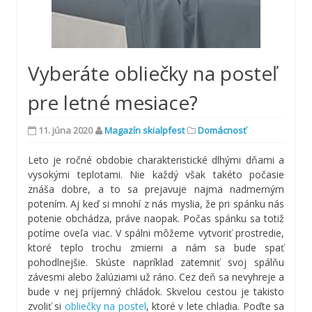
Vyberáte obliečky na posteľ
pre letné mesiace?
11. júna 2020
Magazín skialpfest
Domácnosť
Leto je ročné obdobie charakteristické dlhými dňami a
vysokými teplotami. Nie každý však takéto počasie
znáša dobre, a to sa prejavuje najmä nadmerným
potením. Aj keď si mnohí z nás myslia, že pri spánku nás
potenie obchádza, práve naopak. Počas spánku sa totiž
potíme oveľa viac. V spálni môžeme vytvoriť prostredie,
ktoré teplo trochu zmierni a nám sa bude spať
pohodlnejšie. Skúste napríklad zatemniť svoj spálňu
závesmi alebo žalúziami už ráno. Cez deň sa nevyhreje a
bude v nej príjemný chládok. Skvelou cestou je takisto
zvoliť si
obliečky na postel
, ktoré v lete chladia. Poďte sa