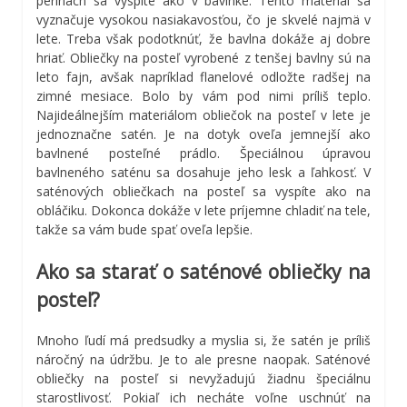
perinách sa vyspíte ako v bavlnke. Tento materiál sa
vyznačuje vysokou nasiakavosťou, čo je skvelé najmä v
lete. Treba však podotknúť, že bavlna dokáže aj dobre
hriať. Obliečky na posteľ vyrobené z tenšej bavlny sú na
leto fajn, avšak napríklad flanelové odložte radšej na
zimné mesiace. Bolo by vám pod nimi príliš teplo.
Najideálnejším materiálom obliečok na posteľ v lete je
jednoznačne satén. Je na dotyk oveľa jemnejší ako
bavlnené posteľné prádlo. Špeciálnou úpravou
bavlneného saténu sa dosahuje jeho lesk a ľahkosť. V
saténových obliečkach na posteľ sa vyspíte ako na
obláčiku. Dokonca dokáže v lete príjemne chladiť na tele,
takže sa vám bude spať oveľa lepšie.
Ako sa starať o saténové obliečky na
posteľ?
Mnoho ľudí má predsudky a myslia si, že satén je príliš
náročný na údržbu. Je to ale presne naopak. Saténové
obliečky na posteľ si nevyžadujú žiadnu špeciálnu
starostlivosť. Pokiaľ ich necháte voľne uschnúť na