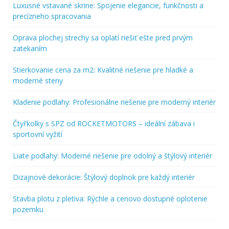
Luxusné vstavané skrine: Spojenie elegancie, funkčnosti a
precízneho spracovania
Oprava plochej strechy sa oplatí riešiť ešte pred prvým
zatekaním
Stierkovanie cena za m2: Kvalitné riešenie pre hladké a
moderné steny
Kladenie podlahy: Profesionálne riešenie pre moderný interiér
Čtyřkolky s SPZ od ROCKETMOTORS – ideální zábava i
sportovní vyžití
Liate podlahy: Moderné riešenie pre odolný a štýlový interiér
Dizajnové dekorácie: Štýlový doplnok pre každý interiér
Stavba plotu z pletiva: Rýchle a cenovo dostupné oplotenie
pozemku