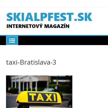
Skip
to
content
SKIAPLFEST.SK
taxi-Bratislava-3