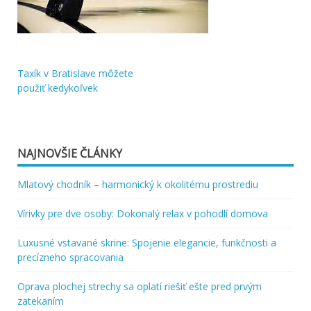
Taxík v Bratislave môžete
Navigácia
použiť kedykoľvek
v
článku
NAJNOVŠIE ČLÁNKY
Mlatový chodník – harmonický k okolitému prostrediu
Vírivky pre dve osoby: Dokonalý relax v pohodlí domova
Luxusné vstavané skrine: Spojenie elegancie, funkčnosti a
precízneho spracovania
Oprava plochej strechy sa oplatí riešiť ešte pred prvým
zatekaním