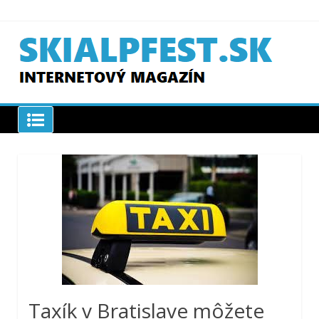
Skip
to
content
SKIAPLFEST.SK
Taxík v Bratislave môžete