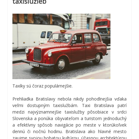
taxislužieb
Taxíky sú čoraz populárnejšie.
Prehliadka Bratislavy nebola nikdy pohodlnejšia vďaka
veľmi dostupným taxislužbám. Taxi Bratislava patrí
medzi najvýznamnejšie taxislužby pôsobiace v srdci
Slovenska a ponúka obyvateľom a turistom jednoduchý
a efektívny spôsob navigácie po meste v ktorúkoľvek
dennú či nočnú hodinu. Bratislava ako hlavné mesto
zaujme svojou bohatou kultúrou, úžasnou architektúrou