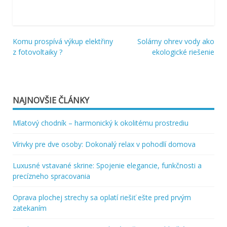
Komu prospívá výkup elektřiny
Solárny ohrev vody ako
Navigácia
z fotovoltaiky ?
ekologické riešenie
v
článku
NAJNOVŠIE ČLÁNKY
Mlatový chodník – harmonický k okolitému prostrediu
Vírivky pre dve osoby: Dokonalý relax v pohodlí domova
Luxusné vstavané skrine: Spojenie elegancie, funkčnosti a
precízneho spracovania
Oprava plochej strechy sa oplatí riešiť ešte pred prvým
zatekaním