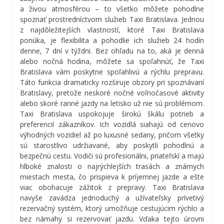
a živou atmosférou – to všetko môžete pohodlne
spoznať prostredníctvom služieb Taxi Bratislava. Jednou
z najdôležitejších vlastností, ktoré Taxi Bratislava
ponúka, je flexibilita a pohodlie ich služieb 24 hodín
denne, 7 dní v týždni. Bez ohľadu na to, aká je denná
alebo nočná hodina, môžete sa spoľahnúť, že Taxi
Bratislava vám poskytne spoľahlivú a rýchlu prepravu.
Táto funkcia dramaticky rozširuje obzory pri spoznávaní
Bratislavy, pretože neskoré nočné voľnočasové aktivity
alebo skoré ranné jazdy na letisko už nie sú problémom.
Taxi Bratislava uspokojuje širokú škálu potrieb a
preferencií zákazníkov. Ich vozidlá siahajú od cenovo
výhodných vozidiel až po luxusné sedany, pričom všetky
sú starostlivo udržiavané, aby poskytli pohodlnú a
bezpečnú cestu. Vodiči sú profesionálni, priateľskí a majú
hlboké znalosti o najrýchlejších trasách a známych
miestach mesta, čo prispieva k príjemnej jazde a ešte
viac obohacuje zážitok z prepravy. Taxi Bratislava
navyše zavádza jednoduchý a užívateľsky prívetivý
rezervačný systém, ktorý umožňuje cestujúcim rýchlo a
bez námahy si rezervovať jazdu. Vďaka tejto úrovni