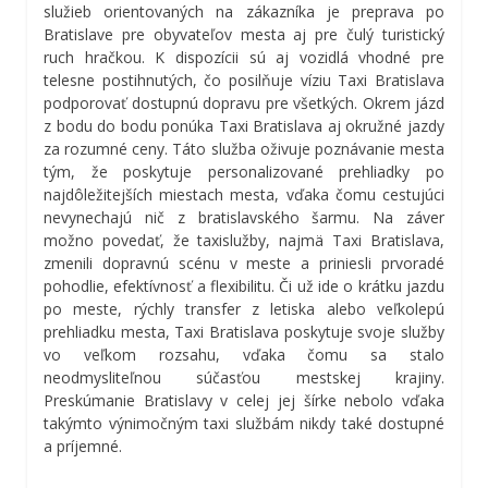
služieb orientovaných na zákazníka je preprava po
Bratislave pre obyvateľov mesta aj pre čulý turistický
ruch hračkou. K dispozícii sú aj vozidlá vhodné pre
telesne postihnutých, čo posilňuje víziu Taxi Bratislava
podporovať dostupnú dopravu pre všetkých. Okrem jázd
z bodu do bodu ponúka Taxi Bratislava aj okružné jazdy
za rozumné ceny. Táto služba oživuje poznávanie mesta
tým, že poskytuje personalizované prehliadky po
najdôležitejších miestach mesta, vďaka čomu cestujúci
nevynechajú nič z bratislavského šarmu. Na záver
možno povedať, že taxislužby, najmä Taxi Bratislava,
zmenili dopravnú scénu v meste a priniesli prvoradé
pohodlie, efektívnosť a flexibilitu. Či už ide o krátku jazdu
po meste, rýchly transfer z letiska alebo veľkolepú
prehliadku mesta, Taxi Bratislava poskytuje svoje služby
vo veľkom rozsahu, vďaka čomu sa stalo
neodmysliteľnou súčasťou mestskej krajiny.
Preskúmanie Bratislavy v celej jej šírke nebolo vďaka
takýmto výnimočným taxi službám nikdy také dostupné
a príjemné.