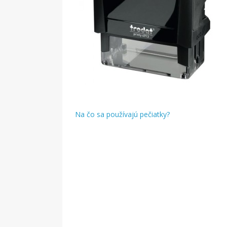
Na čo sa používajú pečiatky?
Navigácia
v
článku