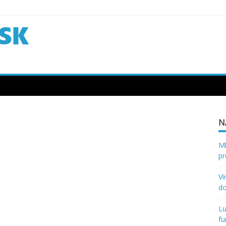
N
Ml
pr
Ví
d
Lu
fu