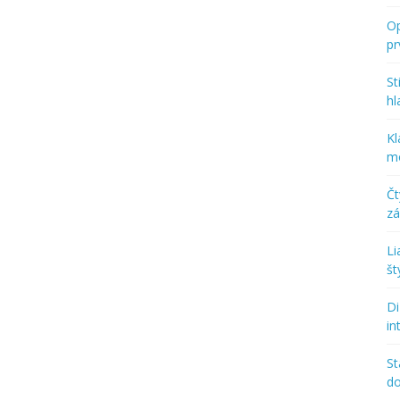
Op
p
St
hl
Kl
mo
Č
zá
Li
št
Di
in
St
d