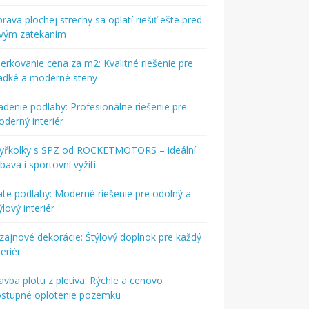
rava plochej strechy sa oplatí riešiť ešte pred
rvým zatekaním
ierkovanie cena za m2: Kvalitné riešenie pre
adké a moderné steny
adenie podlahy: Profesionálne riešenie pre
derný interiér
tyřkolky s SPZ od ROCKETMOTORS – ideální
bava i sportovní vyžití
ate podlahy: Moderné riešenie pre odolný a
ýlový interiér
zajnové dekorácie: Štýlový doplnok pre každý
teriér
avba plotu z pletiva: Rýchle a cenovo
ostupné oplotenie pozemku