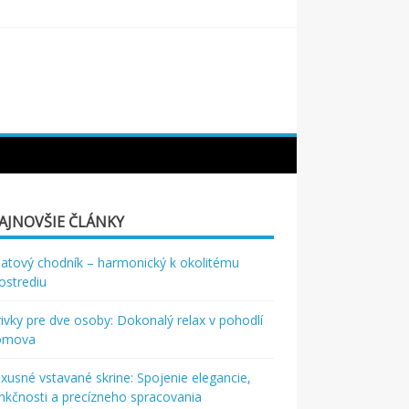
AJNOVŠIE ČLÁNKY
atový chodník – harmonický k okolitému
ostrediu
rivky pre dve osoby: Dokonalý relax v pohodlí
omova
xusné vstavané skrine: Spojenie elegancie,
nkčnosti a precízneho spracovania