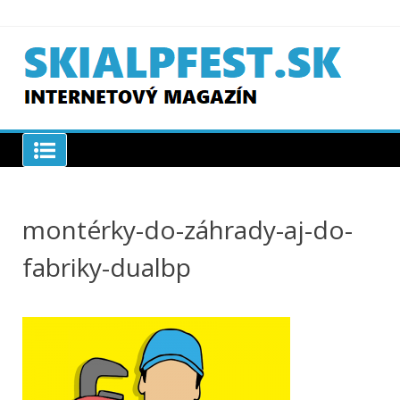
Skip
to
content
SKIAPLFEST.SK
montérky-do-záhrady-aj-do-
fabriky-dualbp