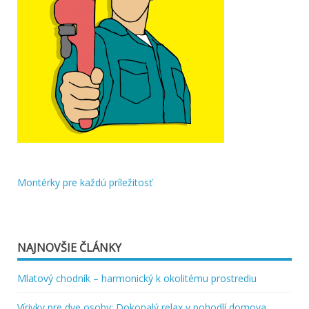
Montérky pre každú príležitosť
Navigácia
v
článku
NAJNOVŠIE ČLÁNKY
Mlatový chodník – harmonický k okolitému prostrediu
Vírivky pre dve osoby: Dokonalý relax v pohodlí domova