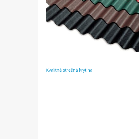
Kvalitná strešná krytina
Navigácia
v
článku