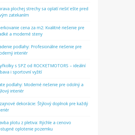
rava plochej strechy sa oplatí riešiť ešte pred
rvým zatekaním
ierkovanie cena za m2: Kvalitné riešenie pre
adké a moderné steny
adenie podlahy: Profesionálne riešenie pre
derný interiér
tyřkolky s SPZ od ROCKETMOTORS – ideální
bava i sportovní vyžití
ate podlahy: Moderné riešenie pre odolný a
ýlový interiér
zajnové dekorácie: Štýlový doplnok pre každý
teriér
avba plotu z pletiva: Rýchle a cenovo
ostupné oplotenie pozemku