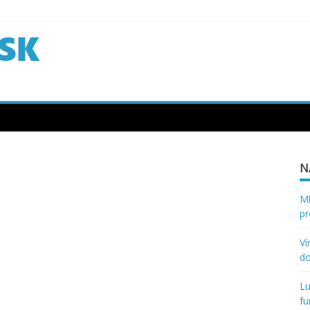
N
Ml
pr
Ví
d
Lu
fu