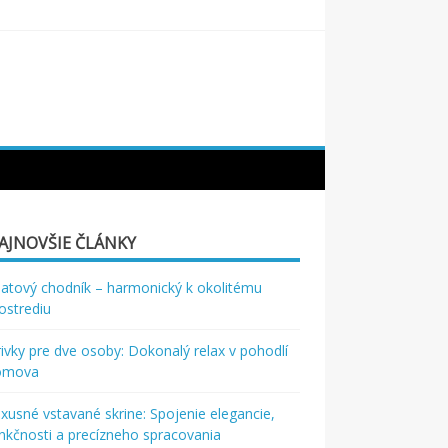
AJNOVŠIE ČLÁNKY
atový chodník – harmonický k okolitému
ostrediu
rivky pre dve osoby: Dokonalý relax v pohodlí
omova
xusné vstavané skrine: Spojenie elegancie,
nkčnosti a precízneho spracovania