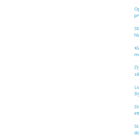
Op
p
St
hl
Kl
mo
Č
zá
Li
št
Di
in
St
d