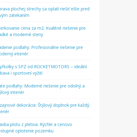
rava plochej strechy sa oplatí riešiť ešte pred
rvým zatekaním
ierkovanie cena za m2: Kvalitné riešenie pre
adké a moderné steny
adenie podlahy: Profesionálne riešenie pre
derný interiér
tyřkolky s SPZ od ROCKETMOTORS – ideální
bava i sportovní vyžití
ate podlahy: Moderné riešenie pre odolný a
ýlový interiér
zajnové dekorácie: Štýlový doplnok pre každý
teriér
avba plotu z pletiva: Rýchle a cenovo
ostupné oplotenie pozemku