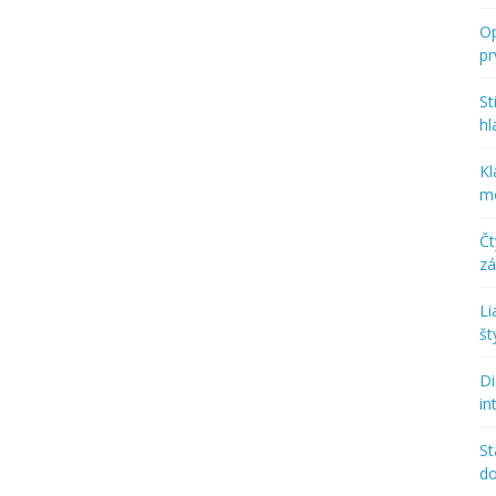
Op
p
St
hl
Kl
mo
Č
zá
Li
št
Di
in
St
d