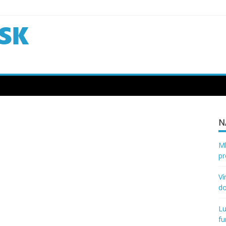
N
Ml
pr
Ví
d
Lu
fu