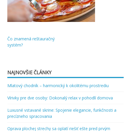
Čo znamená reštauračný
Navigácia
systém?
v
článku
NAJNOVŠIE ČLÁNKY
Mlatový chodník – harmonický k okolitému prostrediu
Vírivky pre dve osoby: Dokonalý relax v pohodlí domova
Luxusné vstavané skrine: Spojenie elegancie, funkčnosti a
precízneho spracovania
Oprava plochej strechy sa oplatí riešiť ešte pred prvým