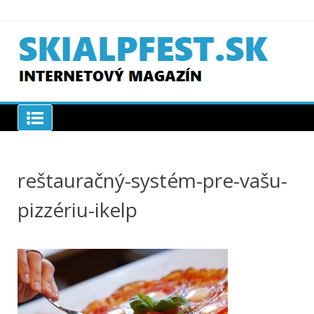
Skip
to
content
SKIAPLFEST.SK
reštauračný-systém-pre-vašu-
pizzériu-ikelp