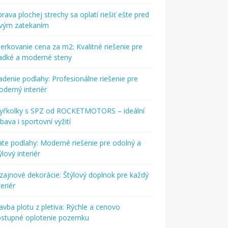
rava plochej strechy sa oplatí riešiť ešte pred
rvým zatekaním
ierkovanie cena za m2: Kvalitné riešenie pre
adké a moderné steny
adenie podlahy: Profesionálne riešenie pre
derný interiér
tyřkolky s SPZ od ROCKETMOTORS – ideální
bava i sportovní vyžití
ate podlahy: Moderné riešenie pre odolný a
ýlový interiér
zajnové dekorácie: Štýlový doplnok pre každý
teriér
avba plotu z pletiva: Rýchle a cenovo
ostupné oplotenie pozemku