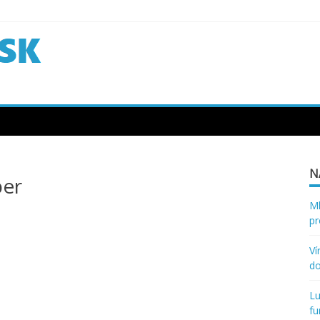
N
ber
Ml
pr
Ví
d
Lu
fu