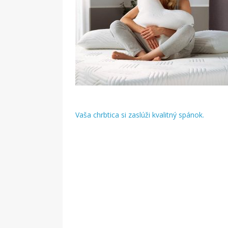
Vaša chrbtica si zaslúži kvalitný spánok.
Navigácia
v
článku