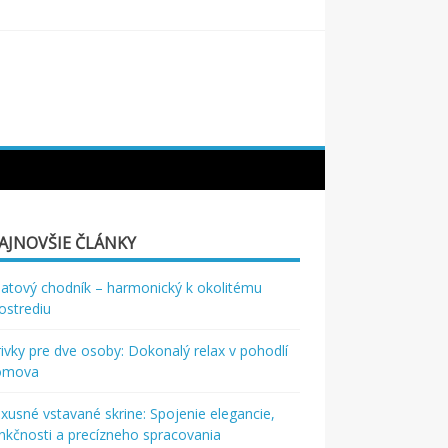
AJNOVŠIE ČLÁNKY
atový chodník – harmonický k okolitému
ostrediu
rivky pre dve osoby: Dokonalý relax v pohodlí
omova
xusné vstavané skrine: Spojenie elegancie,
nkčnosti a precízneho spracovania