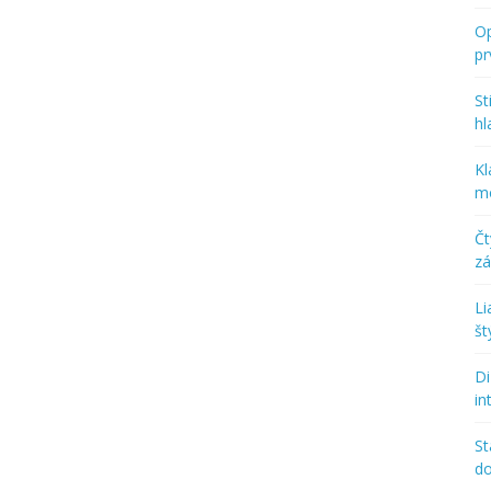
Op
p
St
hl
Kl
mo
Č
zá
Li
št
Di
in
St
d