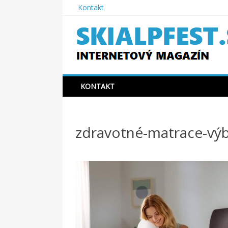
Skip
Kontakt
to
content
SKIAPLFEST.SK
KONTAKT
zdravotné-matrace-vý