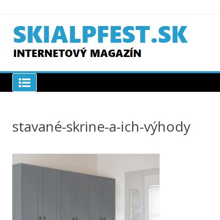
Skip
to
content
SKIAPLFEST.SK
stavané-skrine-a-ich-výhody