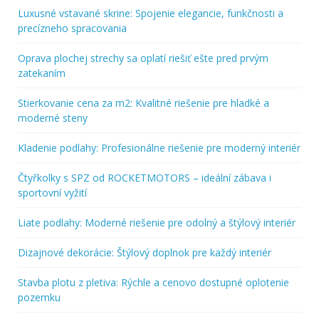
Luxusné vstavané skrine: Spojenie elegancie, funkčnosti a
precízneho spracovania
Oprava plochej strechy sa oplatí riešiť ešte pred prvým
zatekaním
Stierkovanie cena za m2: Kvalitné riešenie pre hladké a
moderné steny
Kladenie podlahy: Profesionálne riešenie pre moderný interiér
Čtyřkolky s SPZ od ROCKETMOTORS – ideální zábava i
sportovní vyžití
Liate podlahy: Moderné riešenie pre odolný a štýlový interiér
Dizajnové dekorácie: Štýlový doplnok pre každý interiér
Stavba plotu z pletiva: Rýchle a cenovo dostupné oplotenie
pozemku