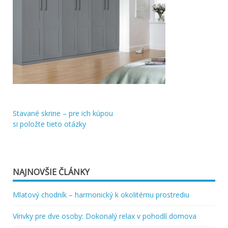
Stavané skrine – pre ich kúpou
Navigácia
si položte tieto otázky
v
článku
NAJNOVŠIE ČLÁNKY
Mlatový chodník – harmonický k okolitému prostrediu
Vírivky pre dve osoby: Dokonalý relax v pohodlí domova