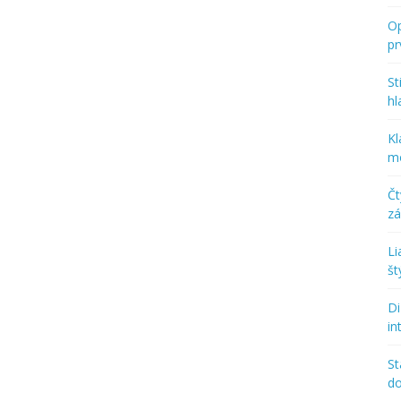
Op
p
St
hl
Kl
mo
Č
zá
Li
št
Di
in
St
d