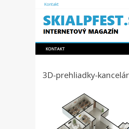
Skip
Kontakt
to
content
SKIAPLFEST.SK
KONTAKT
3D-prehliadky-kancelá