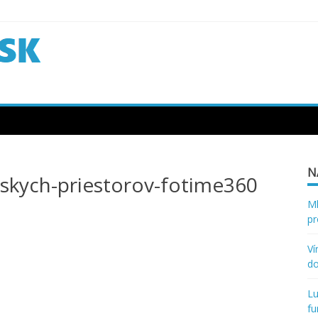
N
rskych-priestorov-fotime360
Ml
pr
Ví
d
Lu
fu