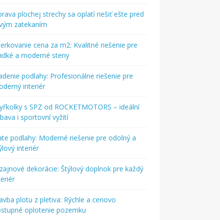
rava plochej strechy sa oplatí riešiť ešte pred
rvým zatekaním
ierkovanie cena za m2: Kvalitné riešenie pre
adké a moderné steny
adenie podlahy: Profesionálne riešenie pre
derný interiér
tyřkolky s SPZ od ROCKETMOTORS – ideální
bava i sportovní vyžití
ate podlahy: Moderné riešenie pre odolný a
ýlový interiér
zajnové dekorácie: Štýlový doplnok pre každý
teriér
avba plotu z pletiva: Rýchle a cenovo
ostupné oplotenie pozemku