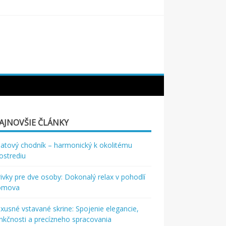
AJNOVŠIE ČLÁNKY
atový chodník – harmonický k okolitému
ostrediu
rivky pre dve osoby: Dokonalý relax v pohodlí
omova
xusné vstavané skrine: Spojenie elegancie,
nkčnosti a precízneho spracovania