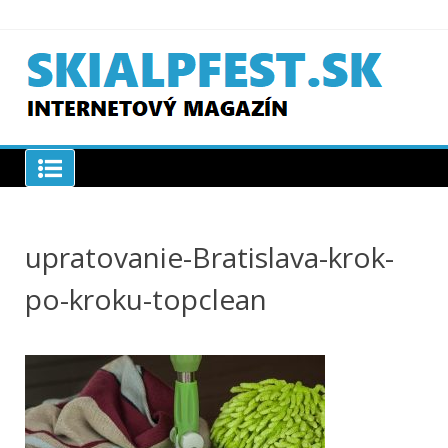
Skip
to
content
SKIAPLFEST.SK
upratovanie-Bratislava-krok-
po-kroku-topclean