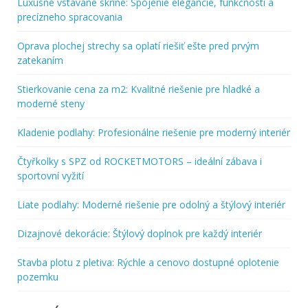
Luxusné vstavané skrine: Spojenie elegancie, funkčnosti a
precízneho spracovania
Oprava plochej strechy sa oplatí riešiť ešte pred prvým
zatekaním
Stierkovanie cena za m2: Kvalitné riešenie pre hladké a
moderné steny
Kladenie podlahy: Profesionálne riešenie pre moderný interiér
Čtyřkolky s SPZ od ROCKETMOTORS – ideální zábava i
sportovní vyžití
Liate podlahy: Moderné riešenie pre odolný a štýlový interiér
Dizajnové dekorácie: Štýlový doplnok pre každý interiér
Stavba plotu z pletiva: Rýchle a cenovo dostupné oplotenie
pozemku