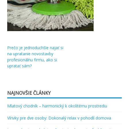
Prečo je jednoduchšie najať si
Navigácia
na upratanie novostavby
profesionálnu firmu, ako si
v
upratať sám?
článku
NAJNOVŠIE ČLÁNKY
Mlatový chodník – harmonický k okolitému prostrediu
Vírivky pre dve osoby: Dokonalý relax v pohodlí domova