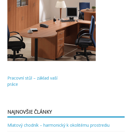
Pracovní stůl – základ vaší
Navigácia
práce
v
článku
NAJNOVŠIE ČLÁNKY
Mlatový chodník – harmonický k okolitému prostrediu