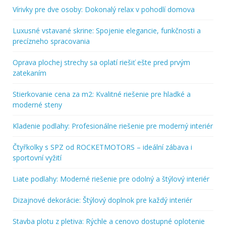
Vírivky pre dve osoby: Dokonalý relax v pohodlí domova
Luxusné vstavané skrine: Spojenie elegancie, funkčnosti a
precízneho spracovania
Oprava plochej strechy sa oplatí riešiť ešte pred prvým
zatekaním
Stierkovanie cena za m2: Kvalitné riešenie pre hladké a
moderné steny
Kladenie podlahy: Profesionálne riešenie pre moderný interiér
Čtyřkolky s SPZ od ROCKETMOTORS – ideální zábava i
sportovní vyžití
Liate podlahy: Moderné riešenie pre odolný a štýlový interiér
Dizajnové dekorácie: Štýlový doplnok pre každý interiér
Stavba plotu z pletiva: Rýchle a cenovo dostupné oplotenie