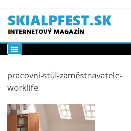
Skip
to
content
SKIAPLFEST.SK
pracovní-stůl-zaměstnavatele-
worklife