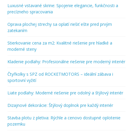
Luxusné vstavané skrine: Spojenie elegancie, funkčnosti a
precízneho spracovania
Oprava plochej strechy sa oplatí riešiť ešte pred prvým
zatekaním
Stierkovanie cena za m2: Kvalitné riešenie pre hladké a
moderné steny
Kladenie podlahy: Profesionálne riešenie pre moderný interiér
Čtyřkolky s SPZ od ROCKETMOTORS – ideální zábava i
sportovní vyžití
Liate podlahy: Moderné riešenie pre odolný a štýlový interiér
Dizajnové dekorácie: Štýlový doplnok pre každý interiér
Stavba plotu z pletiva: Rýchle a cenovo dostupné oplotenie
pozemku