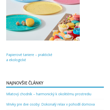
Papierové taniere – praktické
Navigácia
a ekologické
v
článku
NAJNOVŠIE ČLÁNKY
Mlatový chodník – harmonický k okolitému prostrediu
Vírivky pre dve osoby: Dokonalý relax v pohodlí domova