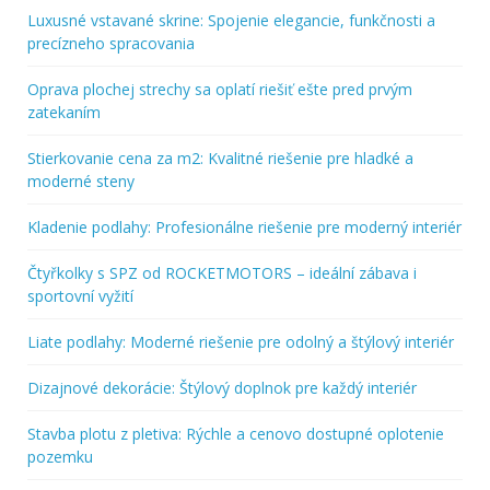
Luxusné vstavané skrine: Spojenie elegancie, funkčnosti a
precízneho spracovania
Oprava plochej strechy sa oplatí riešiť ešte pred prvým
zatekaním
Stierkovanie cena za m2: Kvalitné riešenie pre hladké a
moderné steny
Kladenie podlahy: Profesionálne riešenie pre moderný interiér
Čtyřkolky s SPZ od ROCKETMOTORS – ideální zábava i
sportovní vyžití
Liate podlahy: Moderné riešenie pre odolný a štýlový interiér
Dizajnové dekorácie: Štýlový doplnok pre každý interiér
Stavba plotu z pletiva: Rýchle a cenovo dostupné oplotenie
pozemku