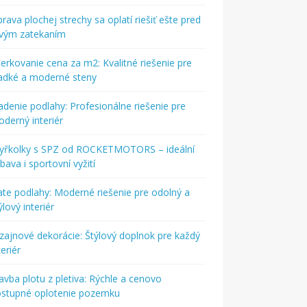
rava plochej strechy sa oplatí riešiť ešte pred
rvým zatekaním
ierkovanie cena za m2: Kvalitné riešenie pre
adké a moderné steny
adenie podlahy: Profesionálne riešenie pre
derný interiér
tyřkolky s SPZ od ROCKETMOTORS – ideální
bava i sportovní vyžití
ate podlahy: Moderné riešenie pre odolný a
ýlový interiér
zajnové dekorácie: Štýlový doplnok pre každý
teriér
avba plotu z pletiva: Rýchle a cenovo
ostupné oplotenie pozemku