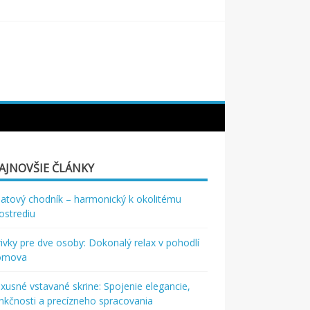
AJNOVŠIE ČLÁNKY
atový chodník – harmonický k okolitému
ostrediu
rivky pre dve osoby: Dokonalý relax v pohodlí
omova
xusné vstavané skrine: Spojenie elegancie,
nkčnosti a precízneho spracovania