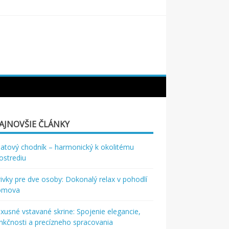
AJNOVŠIE ČLÁNKY
atový chodník – harmonický k okolitému
ostrediu
rivky pre dve osoby: Dokonalý relax v pohodlí
omova
xusné vstavané skrine: Spojenie elegancie,
nkčnosti a precízneho spracovania