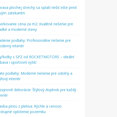
rava plochej strechy sa oplatí riešiť ešte pred
rvým zatekaním
ierkovanie cena za m2: Kvalitné riešenie pre
adké a moderné steny
adenie podlahy: Profesionálne riešenie pre
derný interiér
tyřkolky s SPZ od ROCKETMOTORS – ideální
bava i sportovní vyžití
ate podlahy: Moderné riešenie pre odolný a
ýlový interiér
zajnové dekorácie: Štýlový doplnok pre každý
teriér
avba plotu z pletiva: Rýchle a cenovo
ostupné oplotenie pozemku