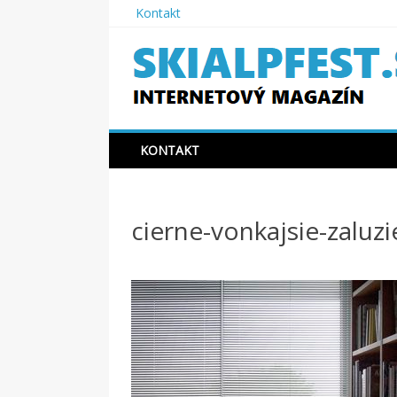
Skip
Kontakt
to
content
SKIAPLFEST.SK
KONTAKT
cierne-vonkajsie-zaluzi