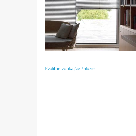
Kvalitné vonkajšie žalúzie
Navigácia
v
článku