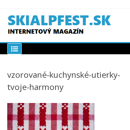
Skip
to
content
SKIAPLFEST.SK
vzorované-kuchynské-utierky-
tvoje-harmony