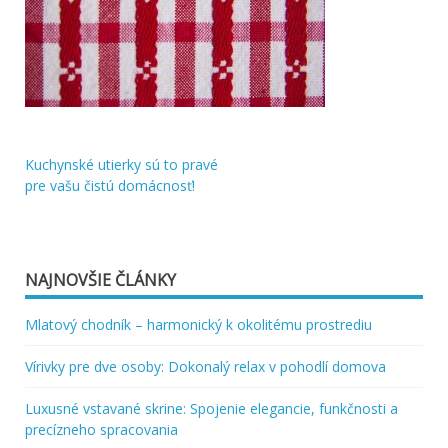
Kuchynské utierky sú to pravé
Navigácia
pre vašu čistú domácnosť!
v
článku
NAJNOVŠIE ČLÁNKY
Mlatový chodník – harmonický k okolitému prostrediu
Vírivky pre dve osoby: Dokonalý relax v pohodlí domova
Luxusné vstavané skrine: Spojenie elegancie, funkčnosti a
precízneho spracovania