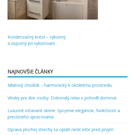
Kondenzačný kotol – výkonný
Navigácia
a úsporný pri vykurovaní
v
článku
NAJNOVŠIE ČLÁNKY
Mlatový chodník – harmonický k okolitému prostrediu
Vírivky pre dve osoby: Dokonalý relax v pohodlí domova
Luxusné vstavané skrine: Spojenie elegancie, funkčnosti a
precízneho spracovania
Oprava plochej strechy sa oplatí riešiť ešte pred prvým