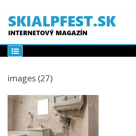
Skip
to
content
SKIAPLFEST.SK
images (27)