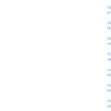
Op
p
St
hl
Kl
mo
Č
zá
Li
št
Di
in
St
d