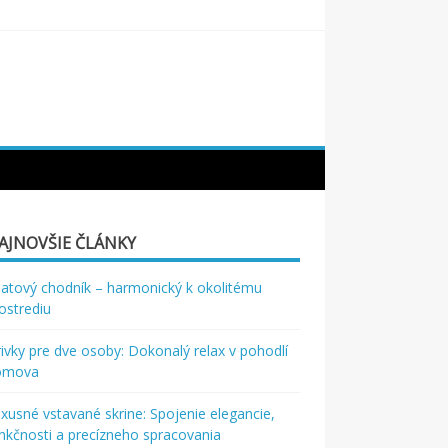
AJNOVŠIE ČLÁNKY
atový chodník – harmonický k okolitému
ostrediu
rivky pre dve osoby: Dokonalý relax v pohodlí
omova
xusné vstavané skrine: Spojenie elegancie,
nkčnosti a precízneho spracovania