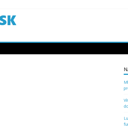
N
Ml
pr
Ví
d
Lu
fu