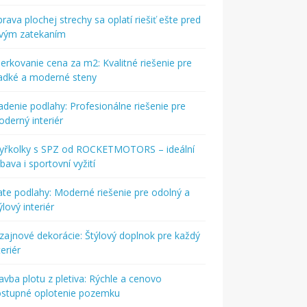
rava plochej strechy sa oplatí riešiť ešte pred
rvým zatekaním
ierkovanie cena za m2: Kvalitné riešenie pre
adké a moderné steny
adenie podlahy: Profesionálne riešenie pre
derný interiér
tyřkolky s SPZ od ROCKETMOTORS – ideální
bava i sportovní vyžití
ate podlahy: Moderné riešenie pre odolný a
ýlový interiér
zajnové dekorácie: Štýlový doplnok pre každý
teriér
avba plotu z pletiva: Rýchle a cenovo
ostupné oplotenie pozemku