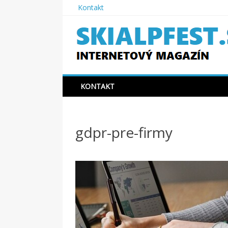
Skip
Kontakt
to
content
SKIAPLFEST.SK
KONTAKT
gdpr-pre-firmy