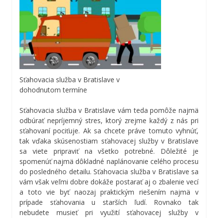
Sťahovacia služba v Bratislave v
dohodnutom termíne
Sťahovacia služba v Bratislave vám teda pomôže najmä
odbúrať nepríjemný stres, ktorý zrejme každý z nás pri
sťahovaní pociťuje. Ak sa chcete práve tomuto vyhnúť,
tak vďaka skúsenostiam sťahovacej služby v Bratislave
sa viete pripraviť na všetko potrebné. Dôležité je
spomenúť najmä dôkladné naplánovanie celého procesu
do posledného detailu. Sťahovacia služba v Bratislave sa
vám však veľmi dobre dokáže postarať aj o zbalenie vecí
a toto vie byť naozaj praktickým riešením najmä v
prípade sťahovania u starších ľudí. Rovnako tak
nebudete musieť pri využití sťahovacej služby v