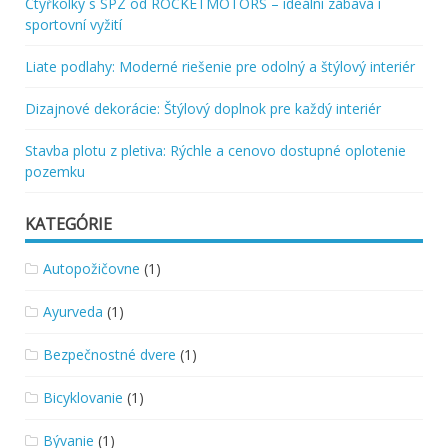
Čtyřkolky s SPZ od ROCKETMOTORS – ideální zábava i
sportovní vyžití
Liate podlahy: Moderné riešenie pre odolný a štýlový interiér
Dizajnové dekorácie: Štýlový doplnok pre každý interiér
Stavba plotu z pletiva: Rýchle a cenovo dostupné oplotenie
pozemku
KATEGÓRIE
Autopožičovne
(1)
Ayurveda
(1)
Bezpečnostné dvere
(1)
Bicyklovanie
(1)
Bývanie
(1)