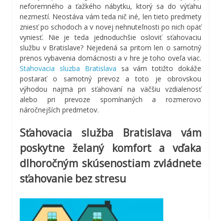
neforemného a ťažkého nábytku, ktorý sa do výťahu
nezmestí. Neostáva vám teda nič iné, len tieto predmety
zniesť po schodoch a v novej nehnuteľnosti po nich opäť
vyniesť. Nie je teda jednoduchšie osloviť sťahovaciu
službu v Bratislave? Nejedená sa pritom len o samotný
prenos vybavenia domácnosti a v hre je toho oveľa viac.
Stahovacia sluzba Bratislava
sa vám totižto dokáže
postarať o samotný prevoz a toto je obrovskou
výhodou najmä pri sťahovaní na väčšiu vzdialenosť
alebo pri prevoze spomínaných a rozmerovo
náročnejších predmetov.
Sťahovacia služba Bratislava vám
poskytne želaný komfort a vďaka
dlhoročným skúsenostiam zvládnete
sťahovanie bez stresu