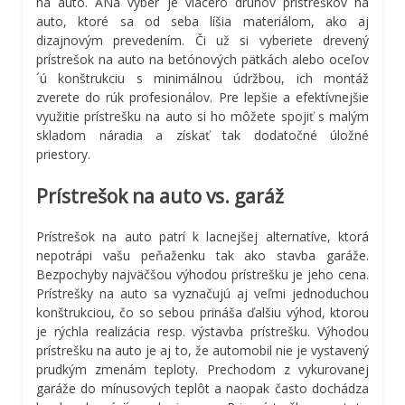
na auto. ANa výber je viacero druhov prístreškov na
auto, ktoré sa od seba líšia materiálom, ako aj
dizajnovým prevedením. Či už si vyberiete drevený
prístrešok na auto na betónových pätkách alebo oceľov
´ú konštrukciu s minimálnou údržbou, ich montáž
zverete do rúk profesionálov. Pre lepšie a efektívnejšie
využitie prístrešku na auto si ho môžete spojiť s malým
skladom náradia a získať tak dodatočné úložné
priestory.
Prístrešok na auto vs. garáž
Prístrešok na auto patrí k lacnejšej alternatíve, ktorá
nepotrápi vašu peňaženku tak ako stavba garáže.
Bezpochyby najväčšou výhodou prístrešku je jeho cena.
Prístrešky na auto sa vyznačujú aj veľmi jednoduchou
konštrukciou, čo so sebou prináša ďalšiu výhod, ktorou
je rýchla realizácia resp. výstavba prístrešku. Výhodou
prístrešku na auto je aj to, že automobil nie je vystavený
prudkým zmenám teploty. Prechodom z vykurovanej
garáže do mínusových teplôt a naopak často dochádza