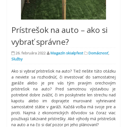
Prístrešok na auto – ako si
vybrať správne?
26. februára 2022
Magazín skialpfest
Domácnosť
,
Služby
Ako si vybrať prístrešok na auto? Tiež riešite túto otázku
a neviete sa rozhodnúť, či investovať do samostatnej
garáže alebo je pre vás tým pravým orechovým
prístrešok na auto? Pred samotnou výstavbou je
potrebné dobre zvážiť, či im poskytnete len strechu nad
kapotu alebo im doprajete murované vyhrievané
samostatné státie v garáži. Každá voľba má svoje pre a
proti. Najmä z ekonomických dôvodov sa čoraz viac
používajú takzvané prístrešky. Aké výhody má prístrešok
na auto a na čo si dať pozor pri jeho plánovaní?