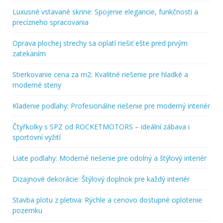
Luxusné vstavané skrine: Spojenie elegancie, funkčnosti a
precízneho spracovania
Oprava plochej strechy sa oplatí riešiť ešte pred prvým
zatekaním
Stierkovanie cena za m2: Kvalitné riešenie pre hladké a
moderné steny
Kladenie podlahy: Profesionálne riešenie pre moderný interiér
Čtyřkolky s SPZ od ROCKETMOTORS – ideální zábava i
sportovní vyžití
Liate podlahy: Moderné riešenie pre odolný a štýlový interiér
Dizajnové dekorácie: Štýlový doplnok pre každý interiér
Stavba plotu z pletiva: Rýchle a cenovo dostupné oplotenie
pozemku