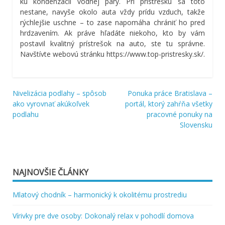
ku kondenzácií vodnej pary. Pri prístrešku sa toto
nestane, navyše okolo auta vždy prídu vzduch, takže
rýchlejšie uschne – to zase napomáha chrániť ho pred
hrdzavením. Ak práve hľadáte niekoho, kto by vám
postavil kvalitný prístrešok na auto, ste tu správne.
Navštívte webovú stránku
https://www.top-pristresky.sk/.
Nivelizácia podlahy – spôsob
Ponuka práce Bratislava –
Navigácia
ako vyrovnať akúkoľvek
portál, ktorý zahŕňa všetky
podlahu
pracovné ponuky na
v
Slovensku
článku
NAJNOVŠIE ČLÁNKY
Mlatový chodník – harmonický k okolitému prostrediu
Vírivky pre dve osoby: Dokonalý relax v pohodlí domova