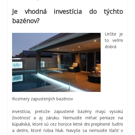
Je vhodná investícia do týchto
bazénov?
Určite je
to veľmi
dobrá
Rozmery zapustených bazénov
investícia, pretože zapustené bazény majú vysokú
životnosť a aj záruku. Nemusíte míňať peniaze na
kúpaliská, ktoré sú cez horúce letné dni preplnené ľuďmi
a deťmi, ktoré robia hluk. Navyše sa nemusíte tlačiť v