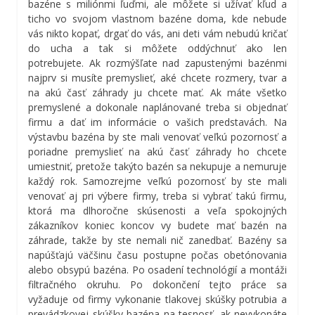
bazéne s miliónmi ľuďmi, ale môžete si užívať kľud a
ticho vo svojom vlastnom bazéne doma, kde nebude
vás nikto kopať, drgať do vás, ani deti vám nebudú kričať
do ucha a tak si môžete oddýchnuť ako len
potrebujete.
Ak rozmýšľate nad zapustenými bazénmi
najprv si musíte premyslieť, aké chcete rozmery, tvar a
na akú časť záhrady ju chcete mať. Ak máte všetko
premyslené a dokonale naplánované treba si objednať
firmu a dať im informácie o vašich predstavách. Na
výstavbu bazéna by ste mali venovať veľkú pozornosť a
poriadne premyslieť na akú časť záhrady ho chcete
umiestniť, pretože takýto bazén sa nekupuje a nemuruje
každý rok. Samozrejme veľkú pozornosť by ste mali
venovať aj pri výbere firmy, treba si vybrať takú firmu,
ktorá ma dlhoročne skúsenosti a veľa spokojných
zákazníkov koniec koncov vy budete mať bazén na
záhrade, takže by ste nemali nič zanedbať.
Bazény sa
napúšťajú väčšinu času postupne počas obetónovania
alebo obsypú bazéna. Po osadení technológií a montáži
filtračného okruhu. Po dokončení tejto práce sa
vyžaduje od firmy vykonanie tlakovej skúšky potrubia a
prevádzkovej skúšky bazéna na tesnosť, ak nevykonáte