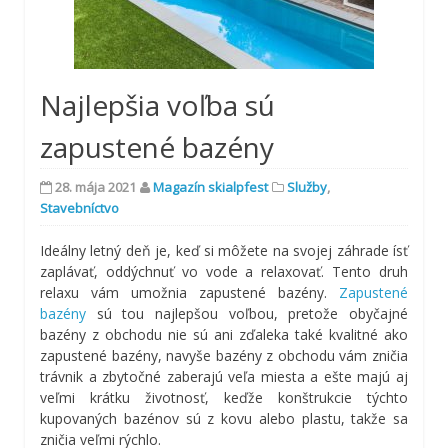
Najlepšia voľba sú
zapustené bazény
28. mája 2021
Magazín skialpfest
Služby
,
Stavebníctvo
Ideálny letný deň je, keď si môžete na svojej záhrade ísť
zaplávať, oddýchnuť vo vode a relaxovať. Tento druh
relaxu vám umožnia zapustené bazény.
Zapustené
bazény
sú tou najlepšou voľbou, pretože obyčajné
bazény z obchodu nie sú ani zďaleka také kvalitné ako
zapustené bazény, navyše bazény z obchodu vám zničia
trávnik a zbytočné zaberajú veľa miesta a ešte majú aj
veľmi krátku životnosť, keďže konštrukcie týchto
kupovaných bazénov sú z kovu alebo plastu, takže sa
zničia veľmi rýchlo.