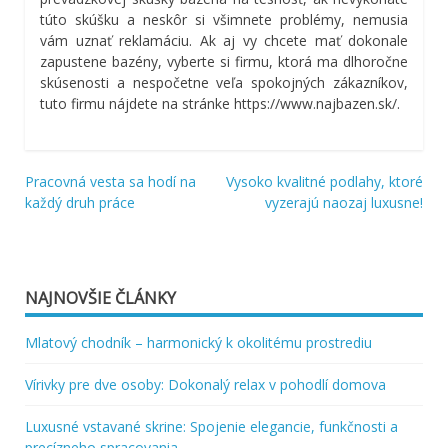
túto skúšku a neskôr si všimnete problémy, nemusia
vám uznať reklamáciu.
Ak aj vy chcete mať dokonale
zapustene bazény, vyberte si firmu, ktorá ma dlhoročne
skúsenosti a nespočetne veľa spokojných zákazníkov,
tuto firmu nájdete na stránke
https://www.najbazen.sk/
.
Pracovná vesta sa hodí na
Vysoko kvalitné podlahy, ktoré
Navigácia
každý druh práce
vyzerajú naozaj luxusne!
v
článku
NAJNOVŠIE ČLÁNKY
Mlatový chodník – harmonický k okolitému prostrediu
Vírivky pre dve osoby: Dokonalý relax v pohodlí domova
Luxusné vstavané skrine: Spojenie elegancie, funkčnosti a
precízneho spracovania