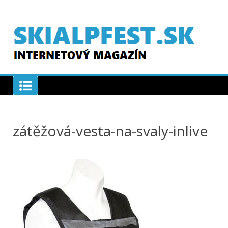
Skip
to
content
SKIAPLFEST.SK
zátěžová-vesta-na-svaly-inlive