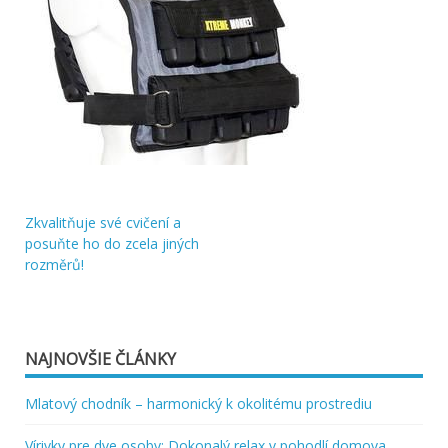
Zkvalitňuje své cvičení a
Navigácia
posuňte ho do zcela jiných
rozměrů!
v
článku
NAJNOVŠIE ČLÁNKY
Mlatový chodník – harmonický k okolitému prostrediu
Vírivky pre dve osoby: Dokonalý relax v pohodlí domova