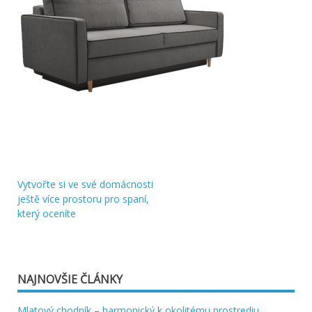
Vytvořte si ve své domácnosti
Navigácia
ještě více prostoru pro spaní,
který oceníte
v
článku
NAJNOVŠIE ČLÁNKY
Mlatový chodník – harmonický k okolitému prostrediu