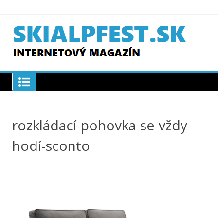
Skip
to
content
SKIAPLFEST.SK
rozkládací-pohovka-se-vždy-
hodí-sconto