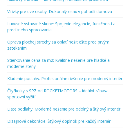
Vírivky pre dve osoby: Dokonalý relax v pohodlí domova
Luxusné vstavané skrine: Spojenie elegancie, funkčnosti a
precízneho spracovania
Oprava plochej strechy sa oplatí riešiť ešte pred prvým
zatekaním
Stierkovanie cena za m2: Kvalitné riešenie pre hladké a
moderné steny
Kladenie podlahy: Profesionálne riešenie pre moderný interiér
Čtyřkolky s SPZ od ROCKETMOTORS – ideální zábava i
sportovní vyžití
Liate podlahy: Moderné riešenie pre odolný a štýlový interiér
Dizajnové dekorácie: Štýlový doplnok pre každý interiér