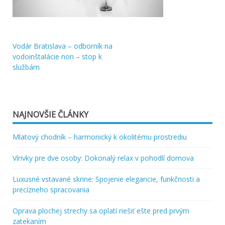
Vodár Bratislava – odborník na
Navigácia
vodoinštalácie non – stop k
službám
v
článku
NAJNOVŠIE ČLÁNKY
Mlatový chodník – harmonický k okolitému prostrediu
Vírivky pre dve osoby: Dokonalý relax v pohodlí domova
Luxusné vstavané skrine: Spojenie elegancie, funkčnosti a
precízneho spracovania
Oprava plochej strechy sa oplatí riešiť ešte pred prvým
zatekaním