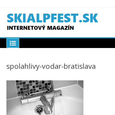
Skip
to
content
SKIAPLFEST.SK
spolahlivy-vodar-bratislava