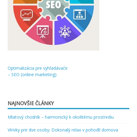
Optimalizácia pre vyhľadávače
Navigácia
– SEO (online marketing)
v
článku
NAJNOVŠIE ČLÁNKY
Mlatový chodník – harmonický k okolitému prostrediu
Vírivky pre dve osoby: Dokonalý relax v pohodlí domova