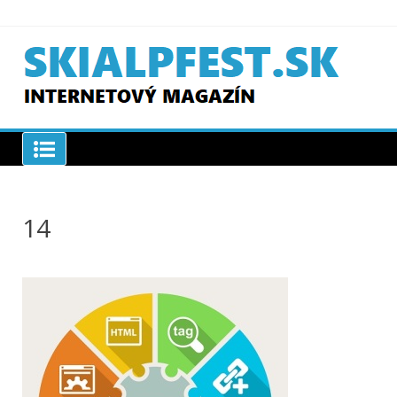
Skip
to
content
SKIAPLFEST.SK
14