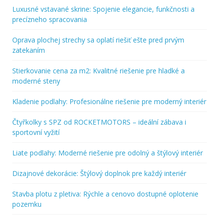
Luxusné vstavané skrine: Spojenie elegancie, funkčnosti a
precízneho spracovania
Oprava plochej strechy sa oplatí riešiť ešte pred prvým
zatekaním
Stierkovanie cena za m2: Kvalitné riešenie pre hladké a
moderné steny
Kladenie podlahy: Profesionálne riešenie pre moderný interiér
Čtyřkolky s SPZ od ROCKETMOTORS – ideální zábava i
sportovní vyžití
Liate podlahy: Moderné riešenie pre odolný a štýlový interiér
Dizajnové dekorácie: Štýlový doplnok pre každý interiér
Stavba plotu z pletiva: Rýchle a cenovo dostupné oplotenie
pozemku