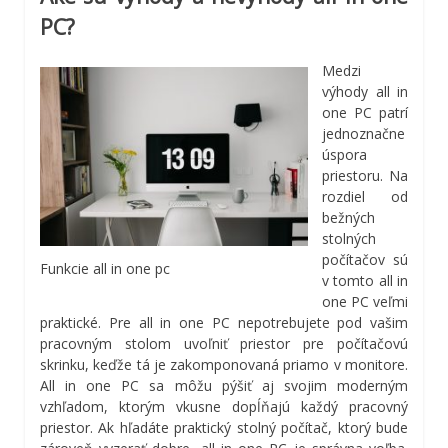
PC?
Medzi
výhody all in
one PC patrí
jednoznačne
úspora
priestoru. Na
rozdiel od
bežných
stolných
počítačov sú
Funkcie all in one pc
v tomto all in
one PC veľmi
praktické. Pre all in one PC nepotrebujete pod vašim
pracovným stolom uvoľniť priestor pre počítačovú
skrinku, keďže tá je zakomponovaná priamo v monitore.
All in one PC sa môžu pýšiť aj svojim moderným
vzhľadom, ktorým vkusne dopĺňajú každý pracovný
priestor. Ak hľadáte praktický stolný počítač, ktorý bude