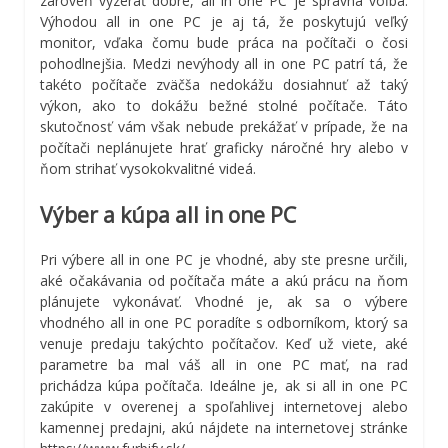
zároveň vyzerať dobre, all in one PC je správna voľba.
Výhodou all in one PC je aj tá, že poskytujú veľký
monitor, vďaka čomu bude práca na počítači o čosi
pohodlnejšia. Medzi nevýhody all in one PC patrí tá, že
takéto počítače zväčša nedokážu dosiahnuť až taký
výkon, ako to dokážu bežné stolné počítače. Táto
skutočnosť vám však nebude prekážať v prípade, že na
počítači neplánujete hrať graficky náročné hry alebo v
ňom strihať vysokokvalitné videá.
Výber a kúpa all in one PC
Pri výbere all in one PC je vhodné, aby ste presne určili,
aké očakávania od počítača máte a akú prácu na ňom
plánujete vykonávať. Vhodné je, ak sa o výbere
vhodného all in one PC poradíte s odborníkom, ktorý sa
venuje predaju takýchto počítačov. Keď už viete, aké
parametre ba mal váš all in one PC mať, na rad
prichádza kúpa počítača. Ideálne je, ak si all in one PC
zakúpite v overenej a spoľahlivej internetovej alebo
kamennej predajni, akú nájdete na internetovej stránke