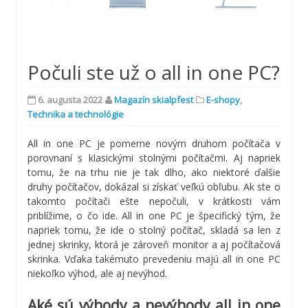
Počuli ste už o all in one PC?
6. augusta 2022
Magazín skialpfest
E-shopy
,
Technika a technológie
All in one PC je pomerne novým druhom počítača v
porovnaní s klasickými stolnými počítačmi. Aj napriek
tomu, že na trhu nie je tak dlho, ako niektoré ďalšie
druhy počítačov, dokázal si získať veľkú obľubu. Ak ste o
takomto počítači ešte nepočuli, v krátkosti vám
priblížime, o čo ide. All in one PC je špecifický tým, že
napriek tomu, že ide o stolný počítač, skladá sa len z
jednej skrinky, ktorá je zároveň monitor a aj počítačová
skrinka. Vďaka takémuto prevedeniu majú all in one PC
niekoľko výhod, ale aj nevýhod.
Aké sú výhody a nevýhody all in one