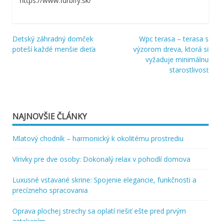
https://www.furbify.sk/
Detský záhradný domček
Wpc terasa – terasa s
Navigácia
poteší každé menšie dieťa
výzorom dreva, ktorá si
vyžaduje minimálnu
v
starostlivosť
článku
NAJNOVŠIE ČLÁNKY
Mlatový chodník – harmonický k okolitému prostrediu
Vírivky pre dve osoby: Dokonalý relax v pohodlí domova
Luxusné vstavané skrine: Spojenie elegancie, funkčnosti a
precízneho spracovania
Oprava plochej strechy sa oplatí riešiť ešte pred prvým