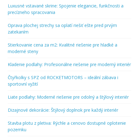
Luxusné vstavané skrine: Spojenie elegancie, funkčnosti a
precízneho spracovania
Oprava plochej strechy sa oplatí riešiť ešte pred prvým
zatekaním
Stierkovanie cena za m2: Kvalitné riešenie pre hladké a
moderné steny
Kladenie podlahy: Profesionálne riešenie pre moderný interiér
Čtyřkolky s SPZ od ROCKETMOTORS – ideální zábava i
sportovní vyžití
Liate podlahy: Moderné riešenie pre odolný a štýlový interiér
Dizajnové dekorácie: Štýlový doplnok pre každý interiér
Stavba plotu z pletiva: Rýchle a cenovo dostupné oplotenie
pozemku