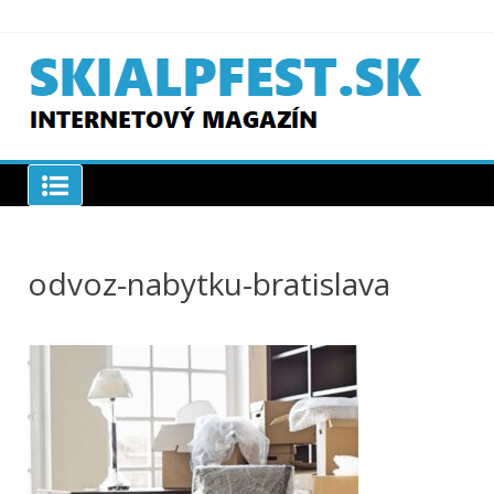
Skip
to
content
SKIAPLFEST.SK
odvoz-nabytku-bratislava