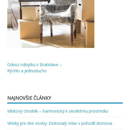
Odvoz nábytku v Bratislave –
Navigácia
Rýchlo a jednoducho
v
článku
NAJNOVŠIE ČLÁNKY
Mlatový chodník – harmonický k okolitému prostrediu
Vírivky pre dve osoby: Dokonalý relax v pohodlí domova