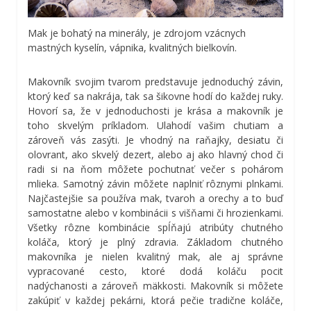
Mak je bohatý na minerály, je zdrojom vzácnych
mastných kyselín, vápnika, kvalitných bielkovín.
Makovník svojim tvarom predstavuje jednoduchý závin,
ktorý keď sa nakrája, tak sa šikovne hodí do každej ruky.
Hovorí sa, že v jednoduchosti je krása a makovník je
toho skvelým príkladom. Ulahodí vašim chutiam a
zároveň vás zasýti. Je vhodný na raňajky, desiatu či
olovrant, ako skvelý dezert, alebo aj ako hlavný chod či
radi si na ňom môžete pochutnať večer s pohárom
mlieka. Samotný závin môžete naplniť rôznymi plnkami.
Najčastejšie sa používa mak, tvaroh a orechy a to buď
samostatne alebo v kombinácii s višňami či hrozienkami.
Všetky rôzne kombinácie spĺňajú atribúty chutného
koláča, ktorý je plný zdravia. Základom chutného
makovníka je nielen kvalitný mak, ale aj správne
vypracované cesto, ktoré dodá koláču pocit
nadýchanosti a zároveň mäkkosti. Makovník si môžete
zakúpiť v každej pekárni, ktorá pečie tradične koláče,