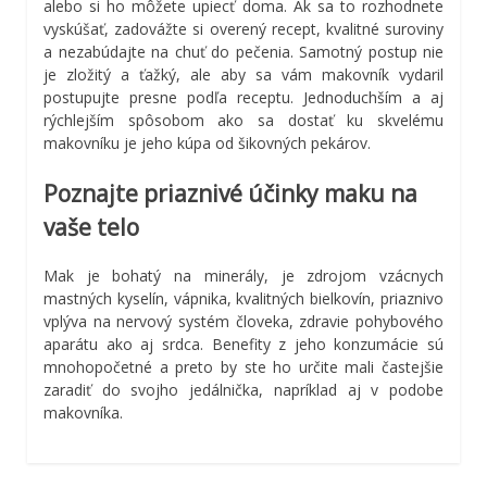
alebo si ho môžete upiecť doma. Ak sa to rozhodnete
vyskúšať, zadovážte si overený recept, kvalitné suroviny
a nezabúdajte na chuť do pečenia. Samotný postup nie
je zložitý a ťažký, ale aby sa vám makovník vydaril
postupujte presne podľa receptu. Jednoduchším a aj
rýchlejším spôsobom ako sa dostať ku skvelému
makovníku je jeho kúpa od šikovných pekárov.
Poznajte priaznivé účinky maku na
vaše telo
Mak je bohatý na minerály, je zdrojom vzácnych
mastných kyselín, vápnika, kvalitných bielkovín, priaznivo
vplýva na nervový systém človeka, zdravie pohybového
aparátu ako aj srdca. Benefity z jeho konzumácie sú
mnohopočetné a preto by ste ho určite mali častejšie
zaradiť do svojho jedálnička, napríklad aj v podobe
makovníka.