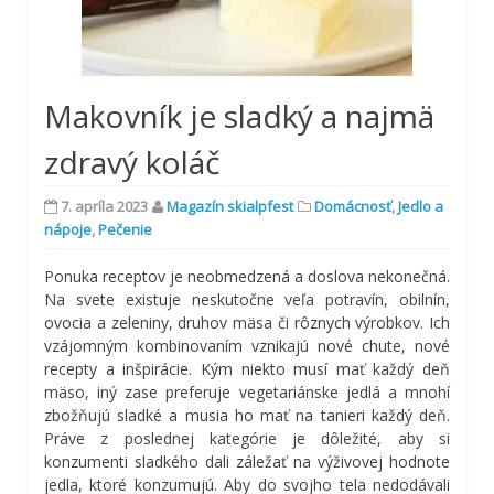
Makovník je sladký a najmä
zdravý koláč
7. apríla 2023
Magazín skialpfest
Domácnosť
,
Jedlo a
nápoje
,
Pečenie
Ponuka receptov je neobmedzená a doslova nekonečná.
Na svete existuje neskutočne veľa potravín, obilnín,
ovocia a zeleniny, druhov mäsa či rôznych výrobkov. Ich
vzájomným kombinovaním vznikajú nové chute, nové
recepty a inšpirácie. Kým niekto musí mať každý deň
mäso, iný zase preferuje vegetariánske jedlá a mnohí
zbožňujú sladké a musia ho mať na tanieri každý deň.
Práve z poslednej kategórie je dôležité, aby si
konzumenti sladkého dali záležať na výživovej hodnote
jedla, ktoré konzumujú. Aby do svojho tela nedodávali