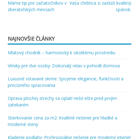
Máme tip pre začiatočníkov v
Vaša chrbtica si zaslúži kvalitný
Navigácia
zberateľských minciach
spánok.
v
článku
NAJNOVŠIE ČLÁNKY
Mlatový chodník – harmonický k okolitému prostrediu
Vírivky pre dve osoby: Dokonalý relax v pohodlí domova
Luxusné vstavané skrine: Spojenie elegancie, funkčnosti a
precízneho spracovania
Oprava plochej strechy sa oplatí riešiť ešte pred prvým
zatekaním
Stierkovanie cena za m2: Kvalitné riešenie pre hladké a
moderné steny
Kladenie podlahy: Profesionálne riešenie pre moderný interiér