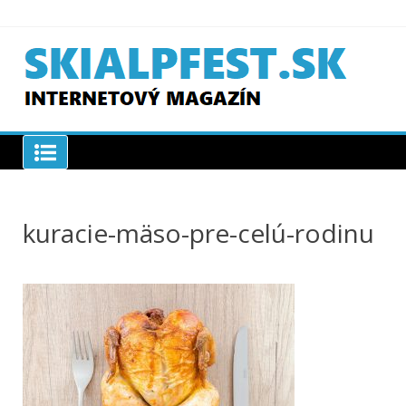
Skip
to
content
SKIAPLFEST.SK
kuracie-mäso-pre-celú-rodinu