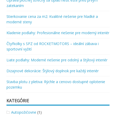
Oprava plochej strechy sa oplatí riešiť ešte pred prvým
zatekaním
Stierkovanie cena za m2: Kvalitné riešenie pre hladké a
moderné steny
Kladenie podlahy: Profesionálne riešenie pre moderný interiér
Čtyřkolky s SPZ od ROCKETMOTORS – ideální zábava i
sportovní vyžití
Liate podlahy: Moderné riešenie pre odolný a štýlový interiér
Dizajnové dekorácie: Štýlový doplnok pre každý interiér
Stavba plotu z pletiva: Rýchle a cenovo dostupné oplotenie
pozemku
KATEGÓRIE
Autopožičovne
(1)