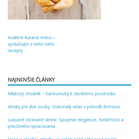
Kvalitné kuracie mäso –
Navigácia
vyskúšajte z neho tieto
recepty
v
článku
NAJNOVŠIE ČLÁNKY
Mlatový chodník – harmonický k okolitému prostrediu
Vírivky pre dve osoby: Dokonalý relax v pohodlí domova
Luxusné vstavané skrine: Spojenie elegancie, funkčnosti a
precízneho spracovania