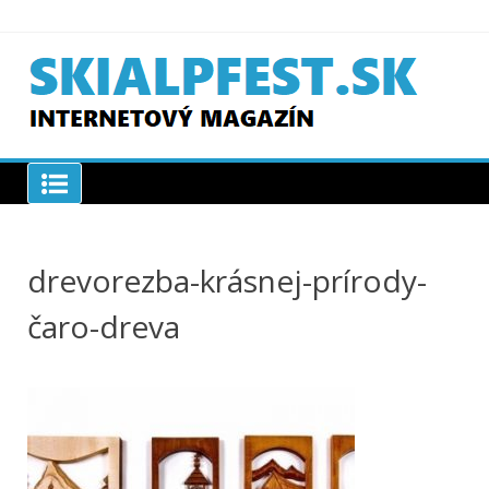
Skip
to
content
SKIAPLFEST.SK
drevorezba-krásnej-prírody-
čaro-dreva