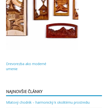
Drevorezba ako moderné
Navigácia
umenie
v
článku
NAJNOVŠIE ČLÁNKY
Mlatový chodník – harmonický k okolitému prostrediu