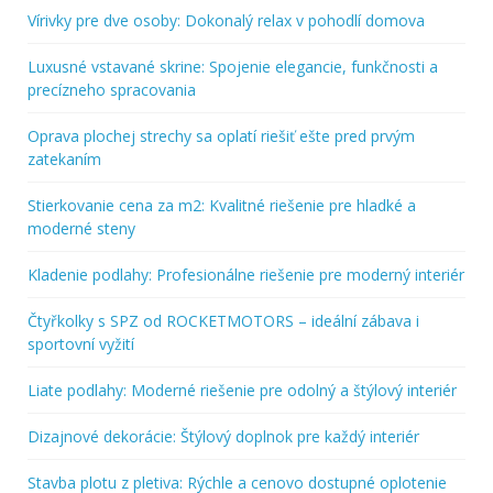
Vírivky pre dve osoby: Dokonalý relax v pohodlí domova
Luxusné vstavané skrine: Spojenie elegancie, funkčnosti a
precízneho spracovania
Oprava plochej strechy sa oplatí riešiť ešte pred prvým
zatekaním
Stierkovanie cena za m2: Kvalitné riešenie pre hladké a
moderné steny
Kladenie podlahy: Profesionálne riešenie pre moderný interiér
Čtyřkolky s SPZ od ROCKETMOTORS – ideální zábava i
sportovní vyžití
Liate podlahy: Moderné riešenie pre odolný a štýlový interiér
Dizajnové dekorácie: Štýlový doplnok pre každý interiér
Stavba plotu z pletiva: Rýchle a cenovo dostupné oplotenie