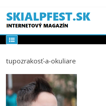
Skip
to
content
SKIAPLFEST.SK
tupozrakosť-a-okuliare