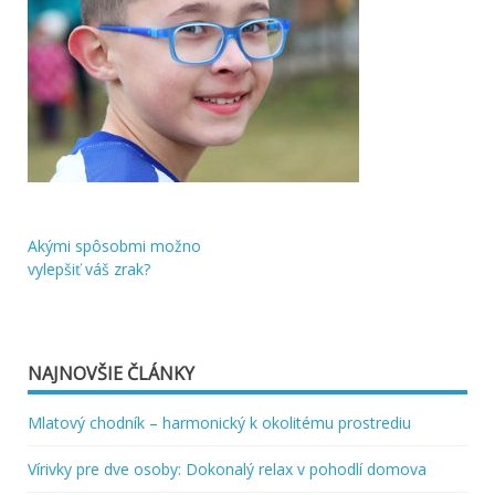
Akými spôsobmi možno
Navigácia
vylepšiť váš zrak?
v
článku
NAJNOVŠIE ČLÁNKY
Mlatový chodník – harmonický k okolitému prostrediu
Vírivky pre dve osoby: Dokonalý relax v pohodlí domova