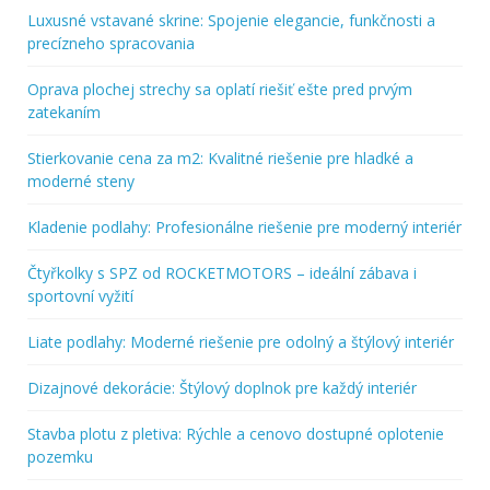
Luxusné vstavané skrine: Spojenie elegancie, funkčnosti a
precízneho spracovania
Oprava plochej strechy sa oplatí riešiť ešte pred prvým
zatekaním
Stierkovanie cena za m2: Kvalitné riešenie pre hladké a
moderné steny
Kladenie podlahy: Profesionálne riešenie pre moderný interiér
Čtyřkolky s SPZ od ROCKETMOTORS – ideální zábava i
sportovní vyžití
Liate podlahy: Moderné riešenie pre odolný a štýlový interiér
Dizajnové dekorácie: Štýlový doplnok pre každý interiér
Stavba plotu z pletiva: Rýchle a cenovo dostupné oplotenie
pozemku