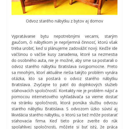
Odvoz starého nábytku z bytov aj domov
Vypratávanie bytu nepotrebnými vecami, starým
gaučom, či nábytkom je nepríjemná činnosť, ktorú však
treba urobiť, keď si plánujeme zadovážiť nový. Keďže ide
väčšinou o väčšie kusy zariadenia, ktoré sa nezmestia
do osobného auta, nie je možné, aby sme sa postarali o
odvoz starého nábytku Bratislava svojpomocne. Preto
sa mnohým, ktorí aktuálne riešia takýto problém vynára
otázka, kto sa postará o odvoz starého nábytku
Bratislava. Zvyčajne to patrí do doplnkových služieb
sťahovacích spoločností. Kontakty nie je problém nájsť a
pomocou internetového vyhľadávača sa vieme dostať
na stránku spoločnosti, ktorá ponúka službu odvozu
starého nábytku Bratislava. S odvozom úzko súvisí aj
likvidácia starého nábytku, o ktorú sa tiež môže postarať
sťahovacia firma. Keď tieto práce zveríte do rúk
spoľahlivej spoločnosti, môžete si byť istý, že práca