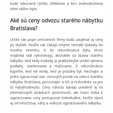
bude vykonaná rýchlo, efektívne a bez znehodnotenia
stien vášho bytu.
Aké sú ceny odvozu starého nábytku
Bratislava?
Určite vás popri serióznosti firmy budú zaujímať aj ceny
jej služieb. Keďže vás čakajú zrejme nemalé výdavky do
nového interiéru, či do rekonštrukcie bytu, ktorú
majitelia radi vykonávajú, akonáhle sa zbavia starého
nábytku. Veď kedy inokedy je praktickejšie urobiť výmenu
podlahy, stierkovanie a maľovanie, či rekonštrukciu
kúpeľne, keď nie vtedy, keď je prázdny byt. Nechajte si
preto vypracovať viac cenových ponúk na odvoz starého
nábytku Bratislava, porovnajte si ich a rozhodnite sa pre
tú najvýhodnejšiu. Ceny odvozu bývajú uvedené aj na
internetových stránkach spoločností, ale často treba k
vypracovaniu ceny pristupovať individuálne, keďže závisí
aj od množstva, váhy a veľkosti vypratávaného nábytku.