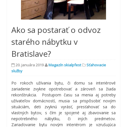
Ako sa postarať o odvoz
starého nábytku v
Bratislave?
20. januára 2019
Magazín skialpfest
Sťahovacie
služby
Po rokoch užívania bytu, či domu sa interiérové
zariadenie zvykne opotrebovať a zároveň sa žiada
rekonštrukcia. Postupom času sa menia aj potreby
užívateľov domácností, musia sa prispôsobiť novým
situáciám, deti zvyknú vyrásť, presťahovať sa do
vlastných bytov, s čím je spojené aj zbavovanie sa
nepotrebného nábytku, či iných predmetov.
Zariaďovanie bytu novým interiérom je vzrušujúca