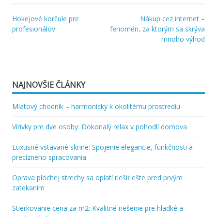
Hokejové korčule pre
Nákup cez internet –
Navigácia
profesionálov
fenomén, za ktorým sa skrýva
mnoho výhod
v
článku
NAJNOVŠIE ČLÁNKY
Mlatový chodník – harmonický k okolitému prostrediu
Vírivky pre dve osoby: Dokonalý relax v pohodlí domova
Luxusné vstavané skrine: Spojenie elegancie, funkčnosti a
precízneho spracovania
Oprava plochej strechy sa oplatí riešiť ešte pred prvým
zatekaním
Stierkovanie cena za m2: Kvalitné riešenie pre hladké a